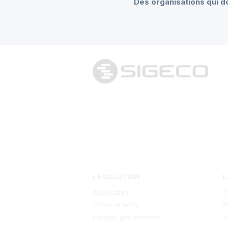
Des organisations qui d
LA SOLUTION
L
Application
C
Offres et tarifs
R
Essayer gratuitement
S