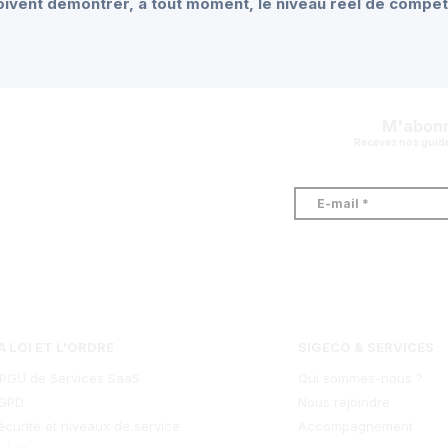
oivent démontrer, à tout moment, le niveau réel de compé
M'abonn
Recevez nos guides
A LOI ET L'ORDRE
SIGECO & SERVICES
PGU de Services SaaS
Qui sommes-nous ?
GPD
Nous rejoindre
écurité et niveaux de service
Accompagnement