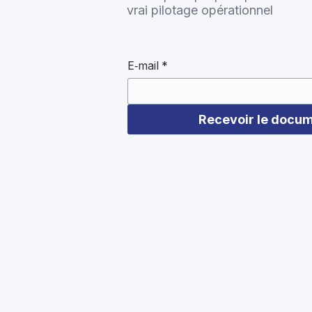
vrai pilotage opérationnel
E‑mail
*
Recevoir le docu