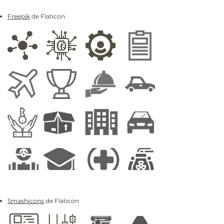
Freepik
de Flaticon
Smashicons
de Flaticon