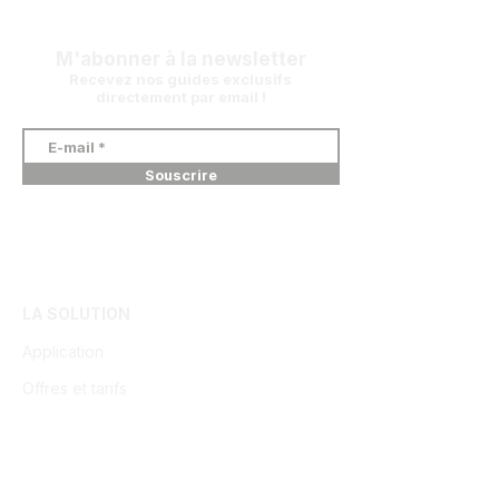
M'abonner à la newsletter
Recevez nos guides exclusifs
directement par email !
Souscrire
LA SOLUTION
Application
Offres et tarifs
Essayer gratuitement
LA LOI ET L'ORDRE